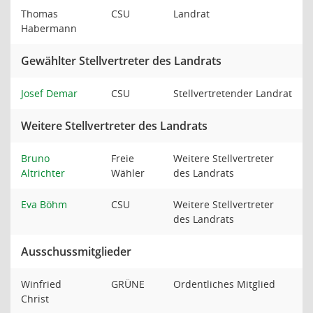
Thomas
CSU
Landrat
Habermann
Gewählter Stellvertreter des Landrats
Josef Demar
CSU
Stellvertretender Landrat
Weitere Stellvertreter des Landrats
Bruno
Freie
Weitere Stellvertreter
Altrichter
Wähler
des Landrats
Eva Böhm
CSU
Weitere Stellvertreter
des Landrats
Ausschussmitglieder
Winfried
GRÜNE
Ordentliches Mitglied
Christ