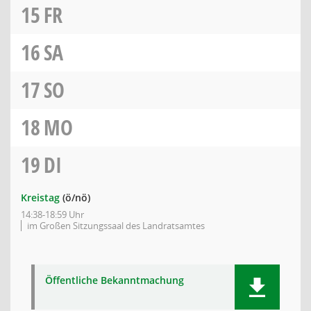
15
FR
16
SA
17
SO
18
MO
19
DI
Kreistag
(ö/nö)
14:38-18:59 Uhr
im Großen Sitzungssaal des Landratsamtes
Öffentliche Bekanntmachung