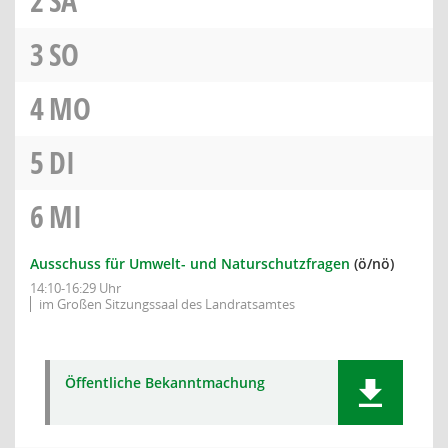
2
SA
3
SO
4
MO
5
DI
6
MI
Ausschuss für Umwelt- und Naturschutzfragen
(ö/nö)
14:10-16:29 Uhr
im Großen Sitzungssaal des Landratsamtes
Öffentliche Bekanntmachung