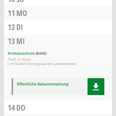
11
MO
12
DI
13
MI
Kreisausschuss
(ö/nö)
15:02-17:18 Uhr
im Großen Sitzungssaal des Landratsamtes
Öffentliche Bekanntmachung
14
DO