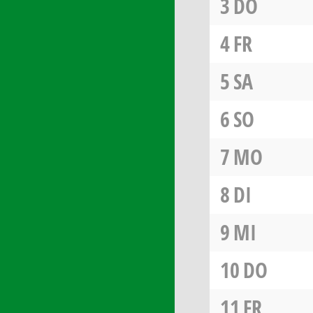
3
DO
4
FR
5
SA
6
SO
7
MO
8
DI
9
MI
10
DO
11
FR