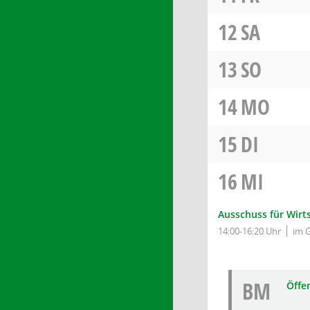
12
SA
13
SO
14
MO
15
DI
16
MI
Ausschuss für Wirt
14:00-16:20 Uhr
im 
BM
Öffe