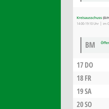
Kreisausschuss
(ö/
14:00-19:10 Uhr
im 
BM
Öffe
17
DO
18
FR
19
SA
20
SO