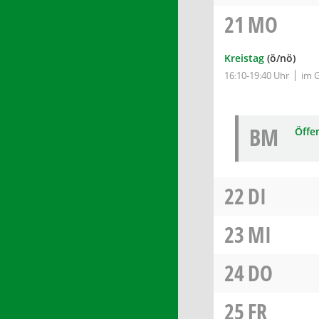
21
MO
Kreistag
(ö/nö)
16:10-19:40 Uhr
im 
BM
Öffe
22
DI
23
MI
24
DO
25
FR