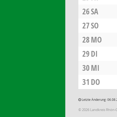
26
SA
27
SO
28
MO
29
DI
30
MI
31
DO
Letzte Änderung: 06.08.
© 2026 Landkreis Rhön-G