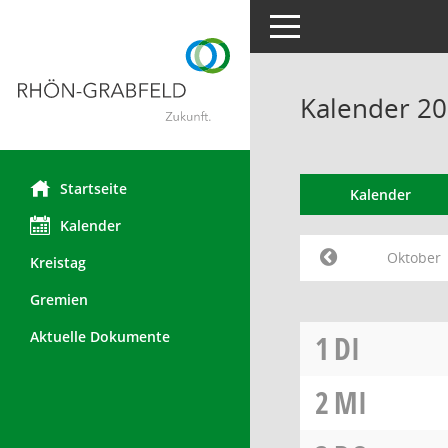
Toggle navigation
Kalender 2
Startseite
Kalender
Kalender
Oktober
Kreistag
Gremien
Aktuelle Dokumente
1
DI
2
MI