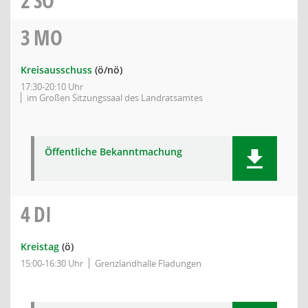
2
SO
3
MO
Kreisausschuss
(ö/nö)
17:30-20:10 Uhr
im Großen Sitzungssaal des Landratsamtes
Öffentliche Bekanntmachung
4
DI
Kreistag
(ö)
15:00-16:30 Uhr
Grenzlandhalle Fladungen