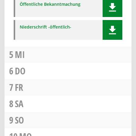
Öffentliche Bekanntmachung
Niederschrift -öffentlich-
5
MI
6
DO
7
FR
8
SA
9
SO