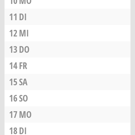
10
MO
11
DI
12
MI
13
DO
14
FR
15
SA
16
SO
17
MO
18
DI