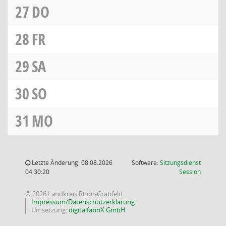
27
DO
28
FR
29
SA
30
SO
31
MO
Letzte Änderung: 08.08.2026
Software:
Sitzungsdienst
(Wird in
04:30:20
Session
© 2026 Landkreis Rhön-Grabfeld
Impressum/Datenschutzerklärung
Umsetzung:
digitalfabriX GmbH